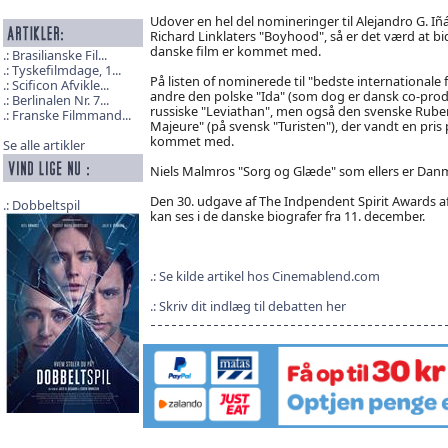
Udover en hel del nomineringer til Alejandro G. Iñ
Richard Linklaters "Boyhood", så er det værd at b
danske film er kommet med.
Brasilianske Fil...
Tyskefilmdage, 1...
På listen of nominerede til "bedste internationale 
Scificon Afvikle...
andre den polske "Ida" (som dog er dansk co-pro
Berlinalen Nr. 7...
russiske "Leviathan", men også den svenske Rube
Franske Filmmand...
Majeure" (på svensk "Turisten"), der vandt en pris
kommet med.
Se alle artikler
Niels Malmros "Sorg og Glæde" som ellers er Dan
Den 30. udgave af The Indpendent Spirit Awards af
Dobbeltspil
kan ses i de danske biografer fra 11. december.
Se kilde artikel hos Cinemablend.com
Skriv dit indlæg til debatten her