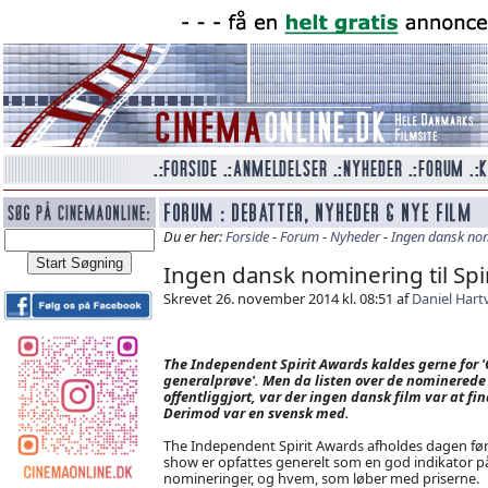
Du er her:
Forside
-
Forum
-
Nyheder
-
Ingen dansk nomi
Ingen dansk nominering til Spi
Skrevet 26. november 2014 kl. 08:51 af
Daniel Hart
The Independent Spirit Awards kaldes gerne for '
generalprøve'. Men da listen over de nominerede 
offentliggjort, var der ingen dansk film var at fin
Derimod var en svensk med.
The Independent Spirit Awards afholdes dagen før
show er opfattes generelt som en god indikator p
nomineringer, og hvem, som løber med priserne.