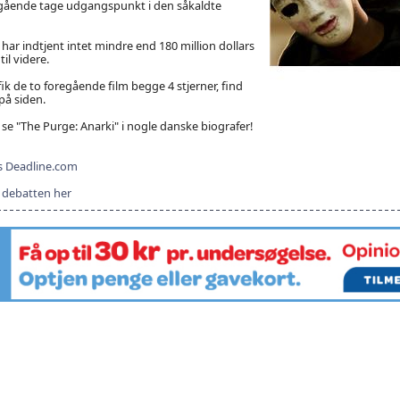
orgående tage udgangspunkt i den såkaldte
har indtjent intet mindre end 180 million dollars
il videre.
k de to foregående film begge 4 stjerner, find
på siden.
 se "The Purge: Anarki" i nogle danske biografer!
os Deadline.com
il debatten her