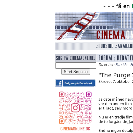
Du er her:
Forside
-
F
"The Purge 
Skrevet 7. oktober 2
I sidste måned havd
var den anden film 
er tilladt, selv mord
Nu er en tredje fil
de to forgående, J
Endnu ingen detalje