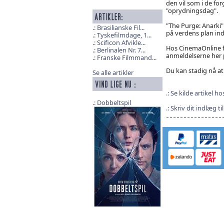
den vil som i de f
"oprydningsdag".
"The Purge: Anarki" 
Brasilianske Fil...
på verdens plan indt
Tyskefilmdage, 1...
Scificon Afvikle...
Hos CinemaOnline fi
Berlinalen Nr. 7...
anmeldelserne her 
Franske Filmmand...
Du kan stadig nå at
Se alle artikler
Se kilde artikel h
Dobbeltspil
Skriv dit indlæg t