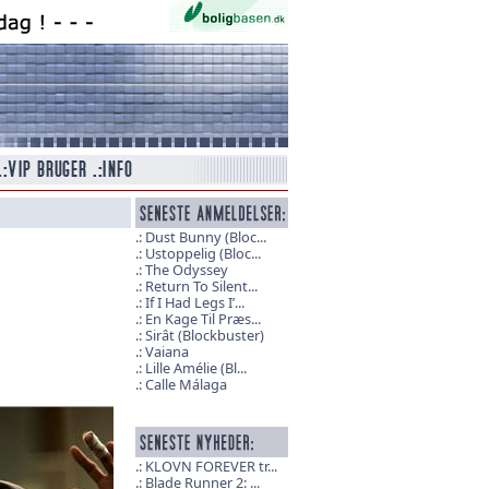
Dust Bunny (Bloc...
Ustoppelig (Bloc...
The Odyssey
Return To Silent...
If I Had Legs I’...
En Kage Til Præs...
Sirât (Blockbuster)
Vaiana
Lille Amélie (Bl...
Calle Málaga
KLOVN FOREVER tr...
Blade Runner 2: ...