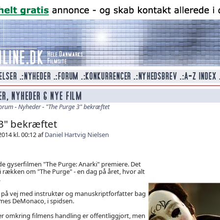
orum
-
Nyheder
-
"The Purge 3" bekræftet
3" bekræftet
014 kl. 00:12 af
Daniel Hartvig Nielsen
e gyserfilmen "The Purge: Anarki" premiere. Det
i rækken om "The Purge" - en dag på året, hvor alt
.
m på vej med instruktør og manuskriptforfatter bag
ames DeMonaco, i spidsen.
r omkring filmens handling er offentliggjort, men