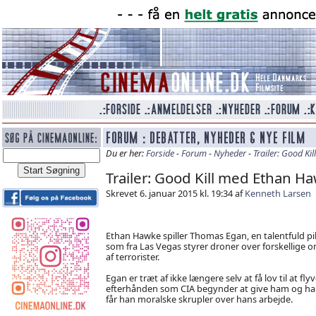
Du er her:
Forside
-
Forum
-
Nyheder
-
Trailer: Good K
Trailer: Good Kill med Ethan H
Skrevet 6. januar 2015 kl. 19:34 af
Kenneth Larsen
Ethan Hawke spiller Thomas Egan, en talentfuld pil
som fra Las Vegas styrer droner over forskellige o
af terrorister.
Egan er træt af ikke længere selv at få lov til at fly
efterhånden som CIA begynder at give ham og han
får han moralske skrupler over hans arbejde.