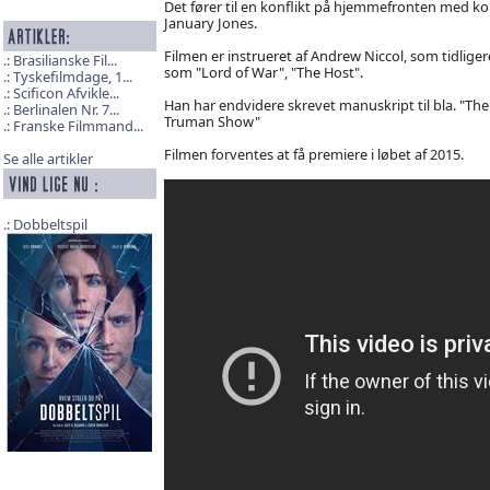
Det fører til en konflikt på hjemmefronten med kon
January Jones.
Filmen er instrueret af Andrew Niccol, som tidliger
Brasilianske Fil...
som "Lord of War", "The Host".
Tyskefilmdage, 1...
Scificon Afvikle...
Han har endvidere skrevet manuskript til bla. "The
Berlinalen Nr. 7...
Truman Show"
Franske Filmmand...
Filmen forventes at få premiere i løbet af 2015.
Se alle artikler
Dobbeltspil