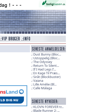
Dust Bunny (Bloc...
Ustoppelig (Bloc...
The Odyssey
Return To Silent...
If I Had Legs I’...
En Kage Til Præs...
Sirât (Blockbuster)
Vaiana
Lille Amélie (Bl...
Calle Málaga
KLOVN FOREVER tr...
Blade Runner 2: ...