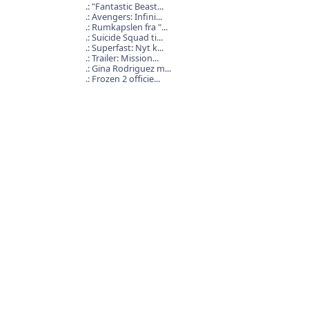
"Fantastic Beast...
Avengers: Infini...
Rumkapslen fra "...
Suicide Squad ti...
Superfast: Nyt k...
Trailer: Mission...
Gina Rodriguez m...
Frozen 2 officie...