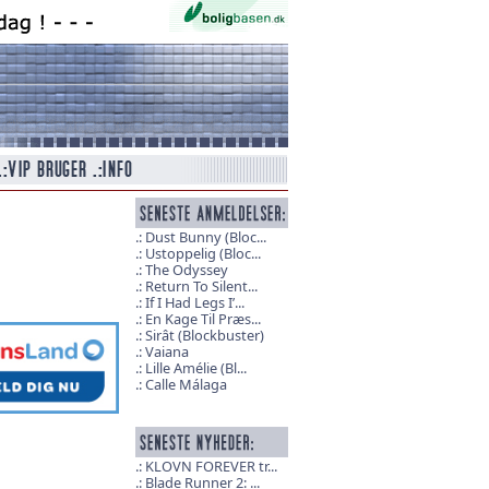
Dust Bunny (Bloc...
Ustoppelig (Bloc...
The Odyssey
Return To Silent...
If I Had Legs I’...
En Kage Til Præs...
Sirât (Blockbuster)
Vaiana
Lille Amélie (Bl...
Calle Málaga
KLOVN FOREVER tr...
Blade Runner 2: ...