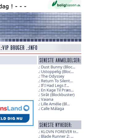
Dust Bunny (Bloc...
Ustoppelig (Bloc...
The Odyssey
Return To Silent...
If I Had Legs I’...
En Kage Til Præs...
Sirât (Blockbuster)
Vaiana
Lille Amélie (Bl...
Calle Málaga
KLOVN FOREVER tr...
Blade Runner 2: ...