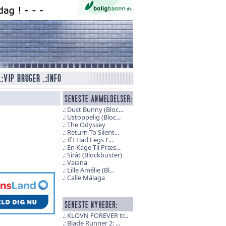
Dust Bunny (Bloc...
Ustoppelig (Bloc...
The Odyssey
Return To Silent...
If I Had Legs I’...
En Kage Til Præs...
Sirât (Blockbuster)
Vaiana
Lille Amélie (Bl...
Calle Málaga
KLOVN FOREVER tr...
Blade Runner 2: ...