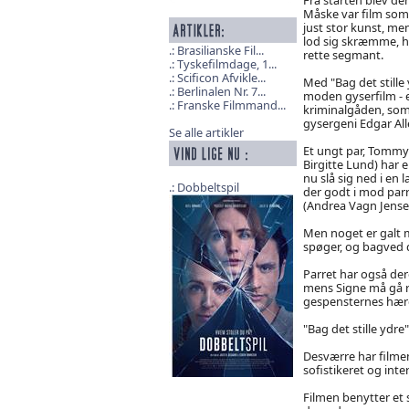
Måske var film som 
just stor kunst, men
lod sig skræmme, hv
Brasilianske Fil...
rette segmant.
Tyskefilmdage, 1...
Scificon Afvikle...
Med "Bag det stille
Berlinalen Nr. 7...
moden gyserfilm - 
Franske Filmmand...
kriminalgåden, som
gysergeni Edgar All
Se alle artikler
Et ungt par, Tommy
Birgitte Lund) har 
nu slå sig ned i en 
Dobbeltspil
der godt i mod par
(Andrea Vagn Jensen
Men noget er galt 
spøger, og bagved d
Parret har også de
mens Signe må gå r
gespensternes hærg
"Bag det stille ydr
Desværre har filmen
sofistikeret og int
Filmen benytter et s