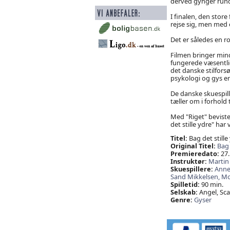
derved gynger rundt
I finalen, den store
rejse sig, men med e
Det er således en r
Filmen bringer min
fungerede væsentlig
det danske stilfor
psykologi og gys er
De danske skuespill
tæller om i forhold t
Med "Riget" beviste
det stille ydre" ha
Titel:
Bag det stille
Original Titel:
Bag 
Premieredato:
27.
Instruktør:
Martin
Skuespillere:
Anne
Sand Mikkelsen,
Mo
Spilletid:
90 min.
Selskab:
Angel, Sc
Genre:
Gyser