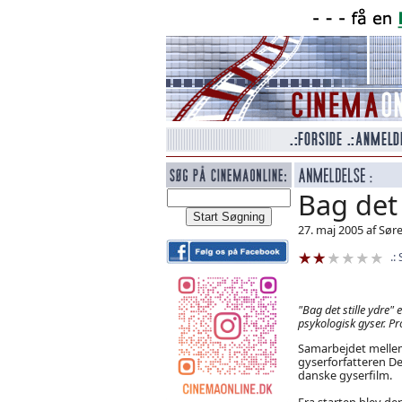
Bag det 
27. maj 2005 af Sør
"Bag det stille ydre"
psykologisk gyser. Pro
Samarbejdet mellem
gyserforfatteren D
danske gyserfilm.
Fra starten blev de