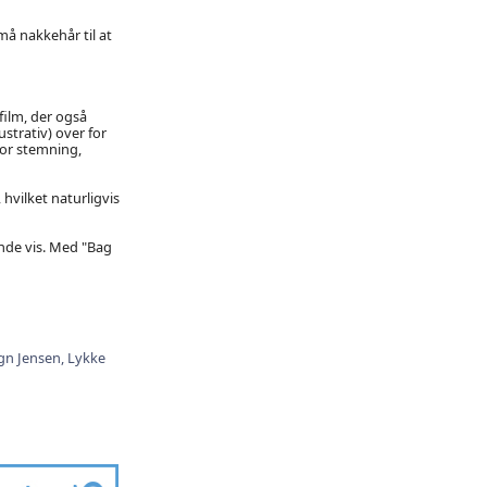
må nakkehår til at
ilm, der også
strativ) over for
or stemning,
hvilket naturligvis
nde vis. Med "Bag
gn Jensen,
Lykke