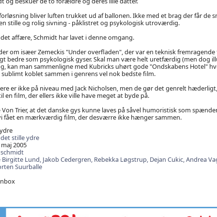
 og beskuer de to forældre og deres lille datter.
 forløsning bliver luften trukket ud af ballonen. Ikke med et brag der får de s
n stille og rolig sivning - påklistret og psykologisk utroværdig.
odet affære, Schmidt har lavet i denne omgang.
der om isæer Zemeckis "Under overfladen", der var en teknisk fremragende f
t bedre som psykologisk gyser. Skal man være helt uretfærdig (men dog illu
søg, kan man sammenligne med Kubricks uhørt gode "Ondskabens Hotel" hv
 sublimt koblet sammen i genrens vel nok bedste film.
ere er ikke på niveau med Jack Nicholsen, men de gør det genrelt hæderligt, 
il en film, der ellers ikke ville have meget at byde på.
 Von Trier, at det danske gys kunne laves på såvel humoristisk som spænde
r vi fået en mærkværdig film, der desværre ikke hænger sammen.
 ydre
det stille ydre
 maj 2005
 schmidt
 Birgitte Lund,
Jakob Cedergren,
Rebekka Løgstrup,
Dejan Cukic,
Andrea Va
rten Suurballe
anbox