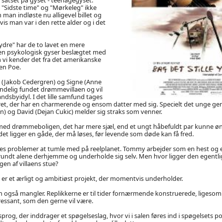
"Sidste time" og "Mørkeleg" ikke
 man indløste nu alligevel billet og
is man var i den rette alder og i det
 ydre" har de to lavet en mere
en psykologisk gyser beslægtet med
 vi kender det fra det amerikanske
en Poe.
 (Jakob Cedergren) og Signe (Anne
endelig fundet drømmevillaen og vil
landsbyidyl. I det lille samfund tages
ret, der har en charmerende og ensom datter med sig. Specielt det unge g
) og David (Dejan Cukic) melder sig straks som venner.
med drømmeboligen, det har mere sjæl, end et ungt håbefuldt par kunne øns
et ligger en gåde, der må løses, før levende som døde kan få fred.
res problemer at tumle med på reelplanet. Tommy arbejder som en hest og 
undt alene derhjemme og underholde sig selv. Men hvor ligger den egentlig
en af villaens stue?
e" er et ærligt og ambitiøst projekt, der momentvis underholder.
 også mangler. Replikkerne er til tider fornærmende konstruerede, ligesom h
eressant, som den gerne vil være.
prog, der inddrager et spøgelseslag, hvor vi i salen føres ind i spøgelsets po