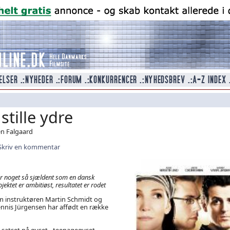
stille ydre
en Falgaard
Skriv en kommentar
 er noget så sjældent som en dansk
jektet er ambitiøst, resultatet er rodet
 instruktøren Martin Schmidt og
ennis Jürgensen har affødt en række
r satset på gyset - teenagegyset.