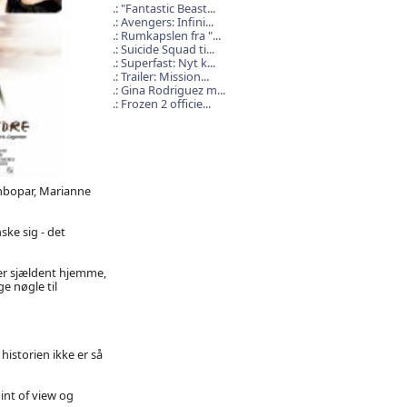
"Fantastic Beast...
Avengers: Infini...
Rumkapslen fra "...
Suicide Squad ti...
Superfast: Nyt k...
Trailer: Mission...
Gina Rodriguez m...
Frozen 2 officie...
enbopar, Marianne
ke sig - det
er sjældent hjemme,
e nøgle til
istorien ikke er så
int of view og