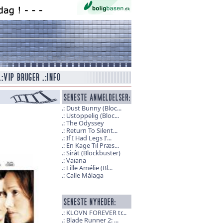
Dust Bunny (Bloc...
Ustoppelig (Bloc...
The Odyssey
Return To Silent...
If I Had Legs I’...
En Kage Til Præs...
Sirât (Blockbuster)
Vaiana
Lille Amélie (Bl...
Calle Málaga
KLOVN FOREVER tr...
Blade Runner 2: ...