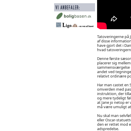
Tatoveringerne på 
af disse informatio
have gjort det i Da
hvad tatoveringern
Denne første sæso
placerer sig mellem
sammensværgelse og
andet ved tegninge
relativt ordinære p
Har man castet en S
omverden med passe
instruktion, der ti
og mere tydeligt fø
at Jane jo netop e
må være umuligt at 
Nu skal man selvføl
eller Oscar-statuett
den er rettet mod et
adspredelse.