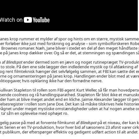
Janes krop rummer et mylder af spor og hints om en større, mystisk sam
ner forløber ikke just med forskning og analyse – som symbolforskeren Robe
n Brownes romaner. Næh, Jane bliver i stedet en del af den meget håndfaste s
e på Janes krop dækker over. Og så er det, at stemningen og spændingen så
n af
Blindspot
ender dermed som en jævn og noget rutinepræget TV-produkti
 to stole. På den ene side lægger den indledende mystik op til afdækning af
 rent filmteknisk hænger det selvfølgelig sammen, at FBI kan sætte det en
rne og ornamenteringen på Janes krop. Handlingen ender blot med at være 
olitiopgaver, hvis opklaring ikke har den fornødne nerve.
ullivan Stapleton til rollen som FBI-agent Kurt Weller, så får man hovedpers
nde coolness og rå handlingsparathed. Stapleton får blot ikke et manuskr
llader ham at blive meget andet end en kliche. Jaimie Alexander lægger til ge
lelsesregister i rollen som Jane Doe. Det kan så måske tilskrives hele histor
r vågnet under meget mystiske omstændigheder uden at ha’ nogen anelse o
ta’ så’n en oplevelse med ophøjet ro.
gelig passe på med at forvente filmkunst af
Blindspot
på et niveau, der kan 
er. Serien er en TV-produktion, hvor hver bid af sæsonens 23 afsnit varer cirk
 publikum, der efterspørger effektiv og gedigent udført action til alt andet 