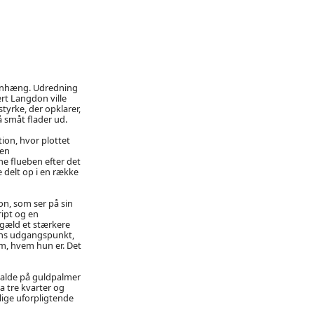
menhæng. Udredning
rt Langdon ville
tyrke, der opklarer,
 småt flader ud.
on, hvor plottet
 en
e flueben efter det
delt op i en række
on, som ser på sin
ipt og en
ngæld et stærkere
iens udgangspunkt,
m, hvem hun er. Det
kalde på guldpalmer
a tre kvarter og
lige uforpligtende