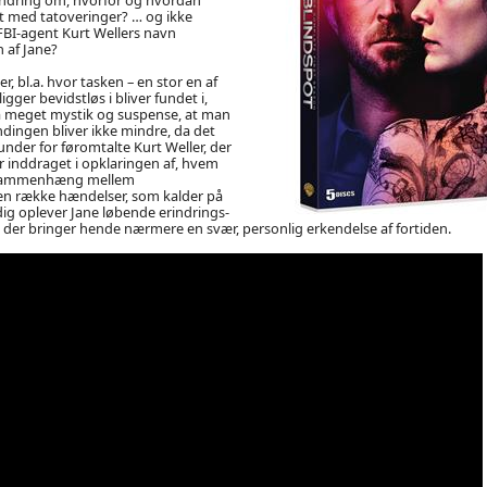
t med tatoveringer? … og ikke
FBI-agent Kurt Wellers navn
 af Jane?
, bl.a. hvor tasken – en stor en af
igger bevidstløs i bliver fundet i,
så meget mystik og suspense, at man
ndingen bliver ikke mindre, da det
under for føromtalte Kurt Weller, der
er inddraget i opklaringen af, hvem
er sammenhæng mellem
en række hændelser, som kalder på
dig oplever Jane løbende erindrings-
der bringer hende nærmere en svær, personlig erkendelse af fortiden.