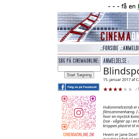
Blindsp
15. januar 2017 af 
Hukommelsestab er e
filmsammenhæng. I
hvor en mystisk kvind
Doe - vågner op i en
kroppen plastret til m
Hvem er Jane Doe?
mindste tilløb til 