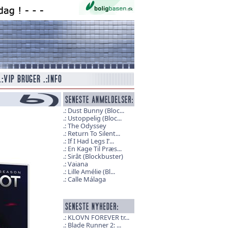
Dust Bunny (Bloc...
Ustoppelig (Bloc...
The Odyssey
Return To Silent...
If I Had Legs I’...
En Kage Til Præs...
Sirât (Blockbuster)
Vaiana
Lille Amélie (Bl...
Calle Málaga
KLOVN FOREVER tr...
Blade Runner 2: ...