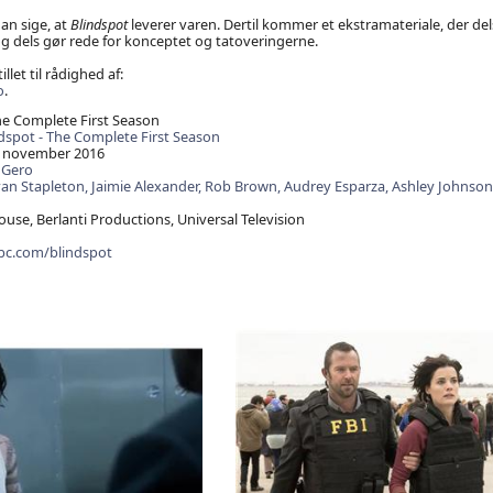
n sige, at
Blindspot
leverer varen. Dertil kommer et ekstramateriale, der dels
g dels gør rede for konceptet og tatoveringerne.
illet til rådighed af:
o
.
he Complete First Season
dspot - The Complete First Season
 november 2016
 Gero
van Stapleton,
Jaimie Alexander,
Rob Brown,
Audrey Esparza,
Ashley Johnson
use, Berlanti Productions, Universal Television
bc.com/blindspot