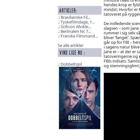
hendes krop er fyld
mindst: Hvorfor er 
tatoveret på ryggen
Brasilianske Fil...
Tyskefilmdage, 1...
De indledende scener
Scificon Afvikle...
slagsen – som Jane l
Berlinalen Nr. 7...
rummer i sig selv 
Franske Filmmand...
bliver ’fanget’. Spæ
går op for FBI – her
Se alle artikler
i sagens natur bliv
Jane er – at der 
tatoveringerne og 
FBIs indsats. Samti
Dobbeltspil
og stemningsglimt, 