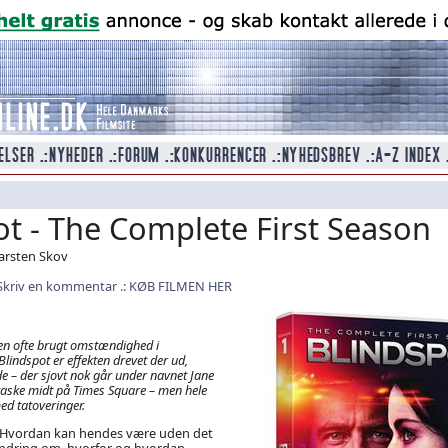
ot - The Complete First Season
Carsten Skov
Skriv en kommentar
KØB FILMEN HER
n ofte brugt omstændighed i
Blindspot
er effekten drevet der ud,
e – der sjovt nok går under navnet Jane
 taske midt på Times Square – men hele
ed tatoveringer.
 Hvordan kan hendes være uden det
erindring om, hvorfor og hvordan