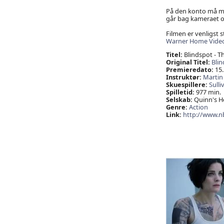
På den konto må ma
går bag kameraet o
Filmen er venligst st
Warner Home Vide
Titel:
Blindspot - T
Original Titel:
Blin
Premieredato:
15.
Instruktør:
Martin
Skuespillere:
Sulli
Spilletid:
977 min.
Selskab:
Quinn's Ho
Genre:
Action
Link:
http://www.n