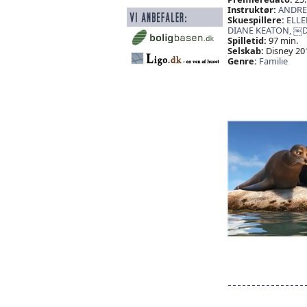
Instruktør:
ANDRE
Skuespillere:
ELLE
DIANE KEATON,
￼D
Spilletid:
97 min.
Selskab:
Disney 20
Genre:
Familie