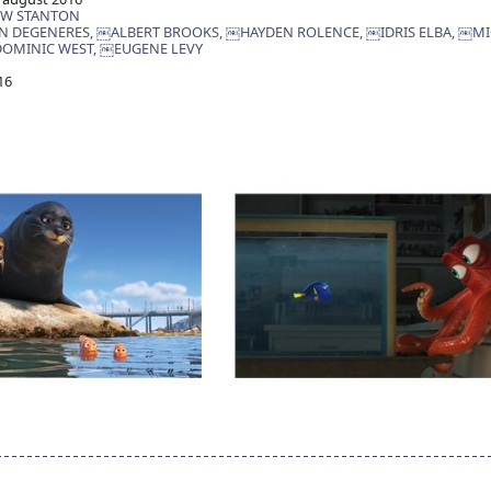
W STANTON
N DEGENERES,
￼ALBERT BROOKS,
￼HAYDEN ROLENCE,
￼IDRIS ELBA,
￼MI
OMINIC WEST,
￼EUGENE LEVY
16