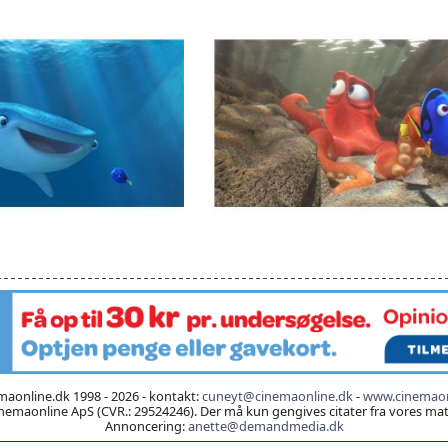
aonline.dk 1998 - 2026 - kontakt:
cuneyt@cinemaonline.dk
-
www.cinemaon
emaonline ApS (CVR.: 29524246). Der må kun gengives citater fra vores mater
Annoncering:
anette@demandmedia.dk