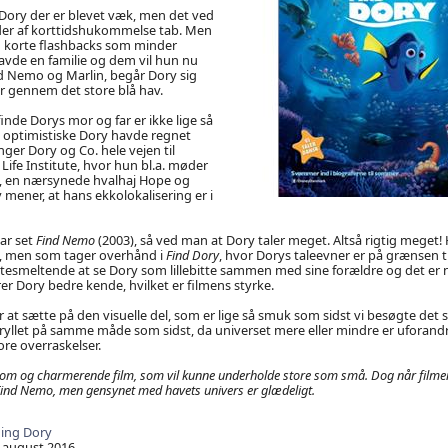
Dory der er blevet væk, men det ved
ider af korttidshukommelse tab. Men
m korte flashbacks som minder
vde en familie og dem vil hun nu
 Nemo og Marlin, begår Dory sig
r gennem det store blå hav.
nde Dorys mor og far er ikke lige så
 optimistiske Dory havde regnet
ger Dory og Co. hele vejen til
Life Institute, hvor hun bl.a. møder
, en nærsynede hvalhaj Hope og
 mener, at hans ekkolokalisering er i
ar set
Find Nemo
(2003), så ved man at Dory taler meget. Altså rigtig meget! H
, men som tager overhånd i
Find Dory
, hvor Dorys taleevner er på grænsen til
tesmeltende at se Dory som lillebitte sammen med sine forældre og det er n
r Dory bedre kende, hvilket er filmens styrke.
er at sætte på den visuelle del, som er lige så smuk som sidst vi besøgte det
tryllet på samme måde som sidst, da universet mere eller mindre er uforandr
e overraskelser.
om og charmerende film, som vil kunne underholde store som små. Dog når filmen 
Find Nemo
, men gensynet med havets univers er glædeligt.
ding Dory
 august 2016