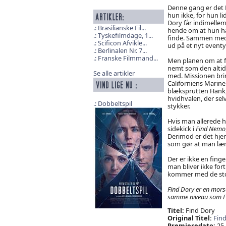
Denne gang er det 
hun ikke, for hun l
Dory får indimelle
Brasilianske Fil...
hende om at hun ha
Tyskefilmdage, 1...
finde. Sammen med
Scificon Afvikle...
ud på et nyt eventy
Berlinalen Nr. 7...
Franske Filmmand...
Men planen om at fi
nemt som den altid
Se alle artikler
med. Missionen brin
Californiens Marine 
blæksprutten Hank
hvidhvalen, der selv
Dobbeltspil
stykker.
Hvis man allerede h
sidekick i
Find Nemo
Derimod er det hjer
som gør at man lære
Der er ikke en fing
man bliver ikke for
kommer med de stor
Find Dory er en mors
samme niveau som
Titel:
Find Dory
Original Titel:
Fin
Premieredato:
25.