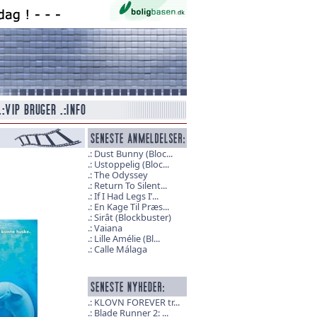
Dust Bunny (Bloc...
Ustoppelig (Bloc...
The Odyssey
Return To Silent...
If I Had Legs I’...
En Kage Til Præs...
Sirât (Blockbuster)
Vaiana
Lille Amélie (Bl...
Calle Málaga
KLOVN FOREVER tr...
Blade Runner 2: ...