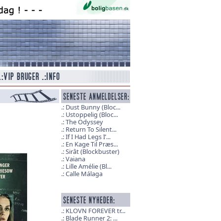
Dust Bunny (Bloc...
Ustoppelig (Bloc...
The Odyssey
Return To Silent...
If I Had Legs I’...
En Kage Til Præs...
Sirât (Blockbuster)
Vaiana
Lille Amélie (Bl...
Calle Málaga
KLOVN FOREVER tr...
Blade Runner 2: ...