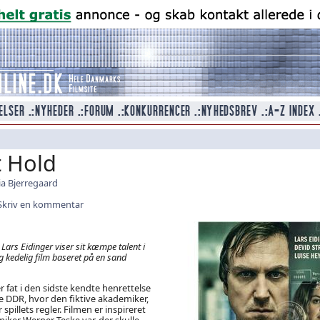
 Hold
a Bjerregaard
Skriv en kommentar
 Lars Eidinger viser sit kæmpe talent i
 kedelig film baseret på en sand
r fat i den sidste kendte henrettelse
 DDR, hvor den fiktive akademiker,
spillets regler. Filmen er inspireret
iker Werner Teske var, der skulle