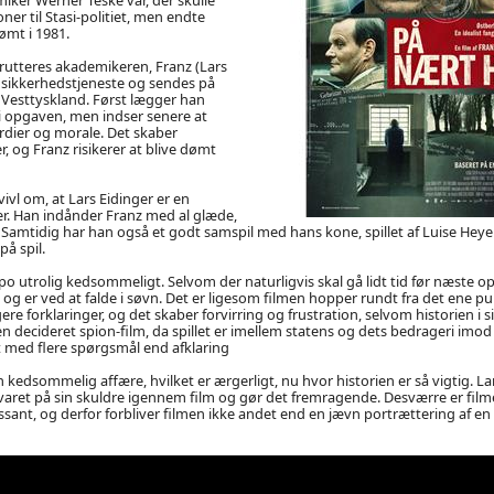
er til Stasi-politiet, men endte
ømt i 1981.
krutteres akademikeren, Franz (Lars
s sikkerhedstjeneste og sendes på
Vesttyskland. Først lægger han
i opgaven, men indser senere at
rdier og morale. Det skaber
 og Franz risikerer at blive dømt
ivl om, at Lars Eidinger er en
ler. Han indånder Franz med al glæde,
l. Samtidig har han også et godt samspil med hans kone, spillet af Luise Hey
på spil.
o utrolig kedsommeligt. Selvom der naturligvis skal gå lidt tid før næste op
 er ved at falde i søvn. Det er ligesom filmen hopper rundt fra det ene pun
e forklaringer, og det skaber forvirring og frustration, selvom historien i s
en decideret spion-film, da spillet er imellem statens og dets bedrageri imod 
t med flere spørgsmål end afklaring
 kedsommelig affære, hvilket er ærgerligt, nu hvor historien er så vigtig. L
varet på sin skuldre igennem film og gør det fremragende. Desværre er fil
ssant, og derfor forbliver filmen ikke andet end en jævn portrættering af en 