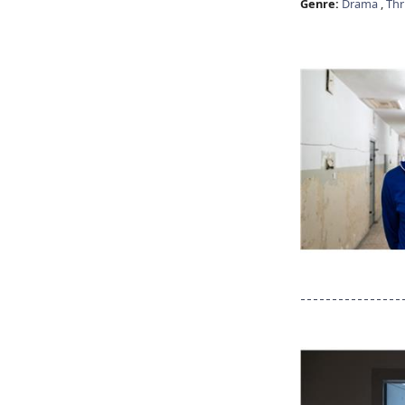
Genre:
Drama
,
Thri