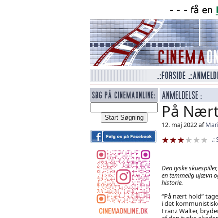
På Nært
12. maj 2022 af
Mari
Den tyske skuespiller,
en temmelig ujævn og
historie.
“På nært hold” tage
i det kommunistiske
Franz Walter, bryder 
af den tyske akadem