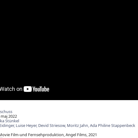
schuss
 maj 2022
ska Stünkel
Eidinger,
Luise Heyer,
Devid Striesow,
Moritz Jahn,
Ada Philine Stappenbeck
ovie Film-und Fernsehproduktion, Angel Films, 2021