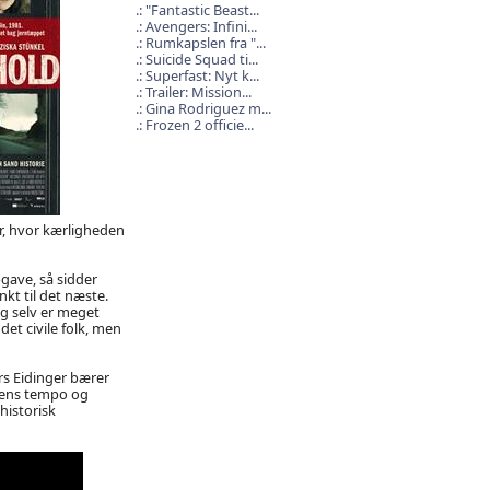
"Fantastic Beast...
Avengers: Infini...
Rumkapslen fra "...
Suicide Squad ti...
Superfast: Nyt k...
Trailer: Mission...
Gina Rodriguez m...
Frozen 2 officie...
er, hvor kærligheden
gave, så sidder
kt til det næste.
ig selv er meget
det civile folk, men
ars Eidinger bærer
mens tempo og
historisk