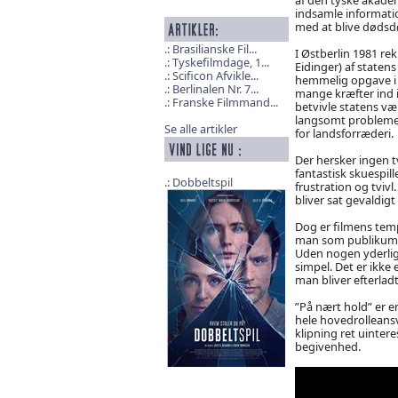
indsamle information
med at blive dødsd
Brasilianske Fil...
I Østberlin 1981 re
Tyskefilmdage, 1...
Eidinger) af staten
Scificon Afvikle...
hemmelig opgave i 
Berlinalen Nr. 7...
mange kræfter ind 
Franske Filmmand...
betvivle statens væ
langsomt problemer,
Se alle artikler
for landsforræderi.
Der hersker ingen tv
fantastisk skuespil
Dobbeltspil
frustration og tviv
bliver sat gevaldigt 
Dog er filmens temp
man som publikum og
Uden nogen yderliger
simpel. Det er ikke 
man bliver efterlad
”På nært hold” er en
hele hovedrolleans
klipning ret uintere
begivenhed.