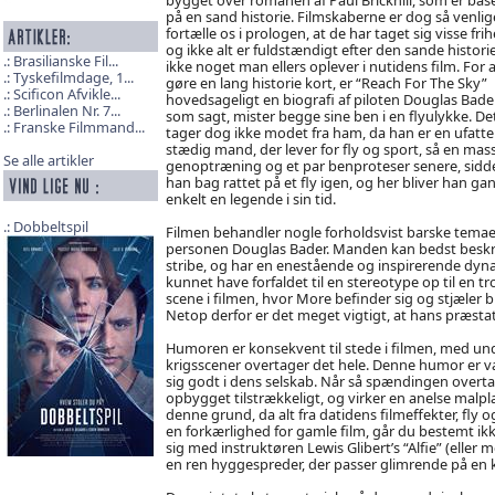
på en sand historie. Filmskaberne er dog så venlig
fortælle os i prologen, at de har taget sig visse frih
og ikke alt er fuldstændigt efter den sande historie
Brasilianske Fil...
ikke noget man ellers oplever i nutidens film. For a
Tyskefilmdage, 1...
gøre en lang historie kort, er “Reach For The Sky”
Scificon Afvikle...
hovedsageligt en biografi af piloten Douglas Bader,
Berlinalen Nr. 7...
som sagt, mister begge sine ben i en flyulykke. De
Franske Filmmand...
tager dog ikke modet fra ham, da han er en ufatte
stædig mand, der lever for fly og sport, så en mas
Se alle artikler
genoptræning og et par benproteser senere, sidd
han bag rattet på et fly igen, og her bliver han ga
enkelt en legende i sin tid.
Dobbeltspil
Filmen behandler nogle forholdsvist barske temaer, 
personen Douglas Bader. Manden kan bedst beskri
stribe, og har en enestående og inspirerende dyna
kunnet have forfaldet til en stereotype op til en t
scene i filmen, hvor More befinder sig og stjæler b
Netop derfor er det meget vigtigt, at hans præstat
Humoren er konsekvent til stede i filmen, med und
krigsscener overtager det hele. Denne humor er v
sig godt i dens selskab. Når så spændingen overtag
opbygget tilstrækkeligt, og virker en anelse malpla
denne grund, da alt fra datidens filmeffekter, fly 
en forkærlighed for gamle film, går du bestemt i
sig med instruktøren Lewis Glibert’s “Alfie” (eller 
en ren hyggespreder, der passer glimrende på en k