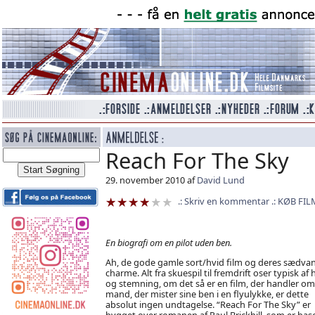
Reach For The Sky
29. november 2010 af
David Lund
Skriv en kommentar
KØB FIL
En biografi om en pilot uden ben.
Ah, de gode gamle sort/hvid film og deres sædvan
charme. Alt fra skuespil til fremdrift oser typisk af
og stemning, om det så er en film, der handler om
mand, der mister sine ben i en flyulykke, er dette
absolut ingen undtagelse. “Reach For The Sky” er
bygget over romanen af Paul Brickhill, som er bas