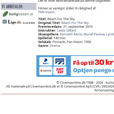
Der er intet ekstramateriale på denne udgivelse.
Filmen er venligst stillet til rådighed af:
PAN Vision
.
Titel:
Reach For The Sky
Original Titel:
Reach For The Sky
Premieredato:
21. september 2010
Instruktør:
Lewis Gilbert
Skuespillere:
Kenneth More,
Muriel Pavlow,
Lynd
Spilletid:
140 min.
Selskab:
Pinnacle, Pan Vision, 1956
Genre:
Drama
© Cinemaonline.dk 1998 - 2026 - kont
Alt materiale på Cinemaonline.dk er © Cinemaonline ApS (CVR.: 29524246)
Annoncering