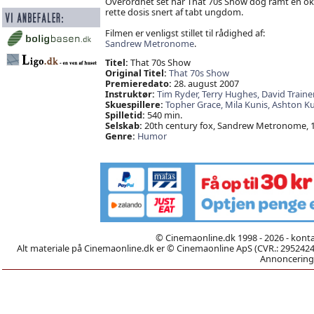
Overordnet set har That 70s Show dog ramt en ok
rette dosis snert af tabt ungdom.
Filmen er venligst stillet til rådighed af:
Sandrew Metronome
.
Titel:
That 70s Show
Original Titel:
That 70s Show
Premieredato:
28. august 2007
Instruktør:
Tim Ryder,
Terry Hughes,
David Traine
Skuespillere:
Topher Grace,
Mila Kunis,
Ashton Ku
Spilletid:
540 min.
Selskab:
20th century fox, Sandrew Metronome, 
Genre:
Humor
© Cinemaonline.dk 1998 - 2026 - kont
Alt materiale på Cinemaonline.dk er © Cinemaonline ApS (CVR.: 29524246)
Annoncering