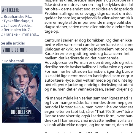
Ikke desto mindre vil serien – og her lykkes den fa
ret ofte – gerne andet end at skildre en tidsperiode
Problemstillingerne er eviggyldige uanset om det
Brasilianske Fil...
gælder kønsroller, arbejdervilkår eller økonomisk k
Tyskefilmdage, 1...
som er nogle af de imponerende mange politiske
Scificon Afvikle...
dagsordener, serien mere eller mindre direkte for
Berlinalen Nr. 7...
tage op.
Franske Filmmand...
Centrum i serien er dog komikken. Og den er ikke 
Se alle artikler
bedre eller værre end i andre amerikanske sit com
Dialogen er kvik, bramfri og indimellem ret original
Karaktererne er godt tegnede og balancerer fint
mellem det karikerede og det nuancerede.
Dobbeltspil
Hovedpersonen Forman er den drengede og ret så s
dertilhørende basketballkurv i indkørslen og være
Forman har kendt siden barnsben. Egentlig burde 
ikke altid lige nemt med en kærlighed, som er grun
autoritære Hyde, den veltrimmede og ret uintellig
uintelligente Jackie og endelig udvekslingsstude
og næ, men det er vennekredsen, serien drejer si
På mange måde kan serien sammenlignes med "The 
og hvor mange måske kan mindes drømmepigen Winn
periode i forstads-USA, men hvor "The Wonder Y
søgen efter en tabt tid, så er "That 70s Show" båre
Denne tone viser sig også i seriens form, hvor ha
direkte til kameraet, små indsatte mellemspil a la 
vil nok afskrække nogen, og indrømmet, den er lid