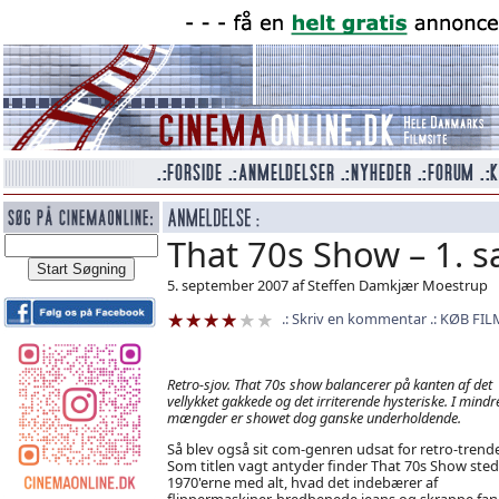
That 70s Show – 1. 
5. september 2007 af Steffen Damkjær Moestrup
Skriv en kommentar
KØB FIL
Retro-sjov. That 70s show balancerer på kanten af det
vellykket gakkede og det irriterende hysteriske. I mindr
mængder er showet dog ganske underholdende.
Så blev også sit com-genren udsat for retro-trend
Som titlen vagt antyder finder That 70s Show sted 
1970'erne med alt, hvad det indebærer af
flippermaskiner, bredbenede jeans og skrappe farv