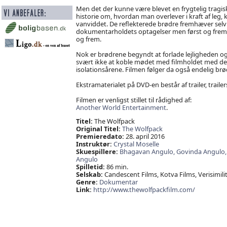
Men det der kunne være blevet en frygtelig tragisk
historie om, hvordan man overlever i kraft af leg, k
vanviddet. De reflekterede brødre fremhæver 
dokumentarholdets optagelser men først og frem
og frem.
Nok er brødrene begyndt at forlade lejligheden 
svært ikke at koble mødet med filmholdet med den 
isolationsårene. Filmen følger da også endelig brødr
Ekstramaterialet på DVD-en består af trailer, trail
Filmen er venligst stillet til rådighed af:
Another World Entertainment
.
Titel:
The Wolfpack
Original Titel:
The Wolfpack
Premieredato:
28. april 2016
Instruktør:
Crystal Moselle
Skuespillere:
Bhagavan Angulo,
Govinda Angulo
Angulo
Spilletid:
86 min.
Selskab:
Candescent Films, Kotva Films, Verisimili
Genre:
Dokumentar
Link:
http://www.thewolfpackfilm.com/