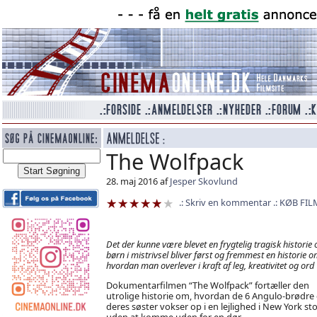
The Wolfpack
28. maj 2016 af
Jesper Skovlund
Skriv en kommentar
KØB FIL
Det der kunne være blevet en frygtelig tragisk historie
børn i mistrivsel bliver først og fremmest en historie o
hvordan man overlever i kraft af leg, kreativitet og ord
Dokumentarfilmen “The Wolfpack” fortæller den
utrolige historie om, hvordan de 6 Angulo-brødre
deres søster vokser op i en lejlighed i New York sto
uden at komme uden for en dør.