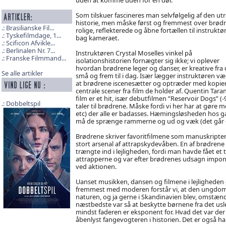
Som tilskuer fascineres man selvfølgelig af den utr
historie, men måske først og fremmest over brød
Brasilianske Fil...
rolige, reflekterede og åbne fortællen til instruktø
Tyskefilmdage, 1...
bag kameraet.
Scificon Afvikle...
Berlinalen Nr. 7...
Instruktøren Crystal Moselles vinkel på
Franske Filmmand...
isolationshistorien fornægter sig ikke; vi oplever
hvordan brødrene leger og danser, er kreative fra 
Se alle artikler
små og frem til i dag. Især lægger instruktøren væ
at brødrene iscenesætter og optræder med kopier
centrale scener fra film de holder af. Quentin Tara
film er et hit, især debutfilmen ”Reservoir Dogs” (-
Dobbeltspil
taler til brødrene. Måske fordi vi her har at gøre
etc) der alle er badasses. Hæmingsløsheden hos ga
må de sprænge rammerne og ud og væk (det går d
Brødrene skriver favoritfilmene som manuskripter f
stort arsenal af attrapskydevåben. En af brødrene f
trængte ind i lejligheden, fordi man havde fået et 
attrapperne og var efter brødrenes udsagn imponere
ved aktionen.
Uanset musikken, dansen og filmene i lejligheden 
fremmest med moderen forstår vi, at den ungdomsfo
naturen, og ja gerne i Skandinavien blev, omstændi
næstbedste var så at beskytte børnene fra det usle 
mindst faderen er eksponent for. Hvad det var der g
åbenlyst fangevogteren i historien. Det er også 