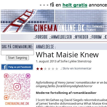
What Maisie Knew
1. august 2013 af Sofie Lykke Stenstrop
Skriv en kommentar
Nyfortolkning af Henry James’ romanklassiker er en b
omgang fælles-forældremyndighedshorror
Moderne fortolkning af romanklassiker
I Scott McGehee og David Siegels rekontekstualis
af James’ kendte skilsmissedrama What Maisie Kne
1897 udfolder handlingen sig i en Liebhaver-lejlig