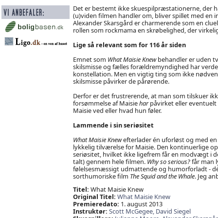
Det er bestemt ikke skuespilpræstationerne, der h
(u)viden filmen handler om, bliver spillet med en 
Alexander Skarsgård er charmerende som en cluele
rollen som rockmama en skrøbelighed, der virkeli
Lige så relevant som for 116 år siden
Emnet som
What Maisie Knew
behandler er uden tv
skilsmisse og fælles forældremyndighed har verden
konstellation. Men en vigtig ting som ikke nødvend
skilsmisse påvirker de pårørende.
Derfor er det frustrerende, at man som tilskuer ik
forsømmelse af Maisie
har
påvirket eller eventuelt
Maisie ved eller hvad hun føler.
Lammende i sin seriøsitet
What Maisie Knew
efterlader én uforløst og med en
lykkelig tilværelse for Maisie. Den kontinuerlige o
seriøsitet, hvilket ikke ligefrem får en modvægt i de
talt) gennem hele filmen.
Why so serious?
får man l
følelsesmæssigt udmattende og humorforladt - dé
sorthumoriske film
The Squid and the Whale
. Jeg an
Titel:
What Maisie Knew
Original Titel:
What Maisie Knew
Premieredato:
1. august 2013
Instruktør:
Scott McGegee,
David Siegel