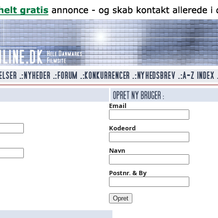
Email
Kodeord
Navn
Postnr. & By