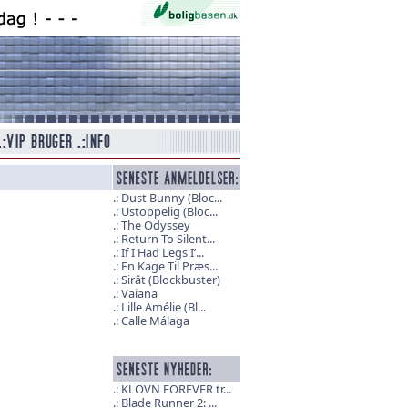
Dust Bunny (Bloc...
Ustoppelig (Bloc...
The Odyssey
Return To Silent...
If I Had Legs I’...
En Kage Til Præs...
Sirât (Blockbuster)
Vaiana
Lille Amélie (Bl...
Calle Málaga
KLOVN FOREVER tr...
Blade Runner 2: ...