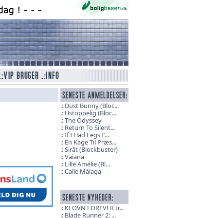
Dust Bunny (Bloc...
Ustoppelig (Bloc...
The Odyssey
Return To Silent...
If I Had Legs I’...
En Kage Til Præs...
Sirât (Blockbuster)
Vaiana
Lille Amélie (Bl...
Calle Málaga
KLOVN FOREVER tr...
Blade Runner 2: ...