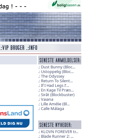
Dust Bunny (Bloc...
Ustoppelig (Bloc...
The Odyssey
Return To Silent...
If I Had Legs I’...
En Kage Til Præs...
Sirât (Blockbuster)
Vaiana
Lille Amélie (Bl...
Calle Málaga
KLOVN FOREVER tr...
Blade Runner 2: ...