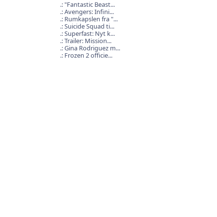
"Fantastic Beast...
Avengers: Infini...
Rumkapslen fra "...
Suicide Squad ti...
Superfast: Nyt k...
Trailer: Mission...
Gina Rodriguez m...
Frozen 2 officie...