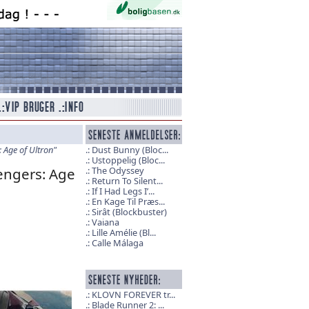
: Age of Ultron"
Dust Bunny (Bloc...
Ustoppelig (Bloc...
vengers: Age
The Odyssey
Return To Silent...
If I Had Legs I’...
En Kage Til Præs...
Sirât (Blockbuster)
Vaiana
Lille Amélie (Bl...
Calle Málaga
KLOVN FOREVER tr...
Blade Runner 2: ...