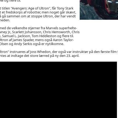
 og flere til.
et titlen "Avengers: Age of Ultron", får Tony Stark
t et fredskorps af robotter, men noget går skævt,
 gå sammen om at stoppe Ultron, der har vendt
heden.
ed de velkendte stjerner fra Marvels superhelte-
ney Jr., Scarlett Johansson, Chris Hemsworth, Chris
 Samuel L. Jackson, Tom Hiddleston og flere til.
Ultron af James Spader, mens også Aaron Taylor-
Olsen og Andy Serkis også er nytilkomne.
ltron" instrueres af Joss Whedon, der også var instruktør på den første film 
tes at indtage det store lærred på ny den 23. april.