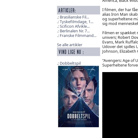
America, Black Widow
I filmen, der har få
alias Iron Man skab
Brasilianske Fil...
og superheltene må
Tyskefilmdage, 1...
sig mod menneske
Scificon Afvikle...
Berlinalen Nr. 7...
Filmen er spækket m
Franske Filmmand...
univers; Robert Dow
Evans, Mark Ruffalo,
Se alle artikler
Udover det spilles 
Johnson, Elizabeth 
"Avengers: Age of U
Dobbeltspil
Superheltene forven