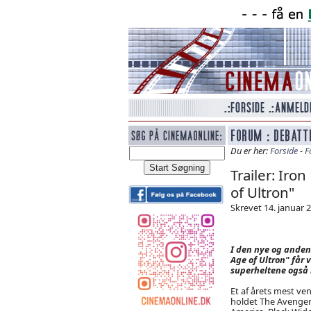
Du er her:
Forside
-
F
Trailer: Iro
of Ultron"
Skrevet 14. januar 2
I den nye og anden
Age of Ultron" får 
superheltene også
Et af årets mest ve
holdet The Avengers