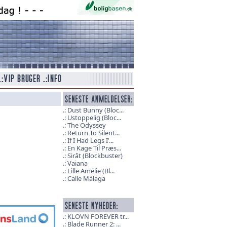
Dust Bunny (Bloc...
Ustoppelig (Bloc...
The Odyssey
Return To Silent...
If I Had Legs I’...
En Kage Til Præs...
Sirât (Blockbuster)
Vaiana
Lille Amélie (Bl...
Calle Málaga
KLOVN FOREVER tr...
Blade Runner 2: ...