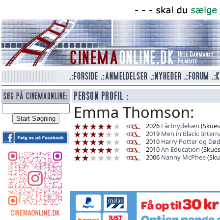
Emma Thomson:
2026
Fårbrydelsen
(Skuesp
2019
Men in Black: Intern
2010
Harry Potter og Døds
2010
An Education
(Skuesp
2006
Nanny McPhee
(Skue