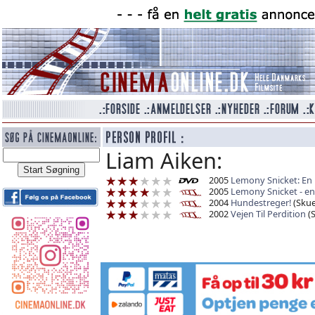
Liam Aiken:
2005
Lemony Snicket: En
2005
Lemony Snicket - e
2004
Hundestreger!
(Skue
2002
Vejen Til Perdition
(S