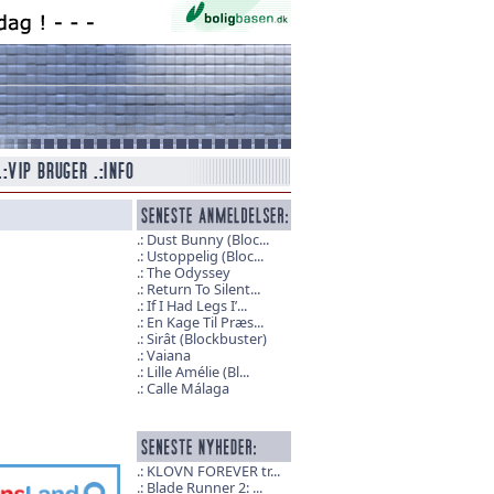
Dust Bunny (Bloc...
Ustoppelig (Bloc...
The Odyssey
Return To Silent...
If I Had Legs I’...
En Kage Til Præs...
Sirât (Blockbuster)
Vaiana
Lille Amélie (Bl...
Calle Málaga
KLOVN FOREVER tr...
Blade Runner 2: ...