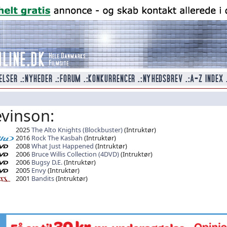
evinson:
2025
The Alto Knights (Blockbuster)
(Intruktør)
2016
Rock The Kasbah
(Intruktør)
2008
What Just Happened
(Intruktør)
2006
Bruce Willis Collection (4DVD)
(Intruktør)
2006
Bugsy D.E.
(Intruktør)
2005
Envy
(Intruktør)
2001
Bandits
(Intruktør)