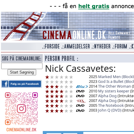
Nick Cassavetes:
2025
Marked Men (Blockb
2023
God Is a Bullet (Blo
2014
The Other Woman
(
2010
My sisters keeper
(I
2007
Alpha Dog
(Intruktø
2007
Alpha Dog
(Intruktø
2005
The Notebook
(Intr
2003
John Q (DVD)
(Intruk