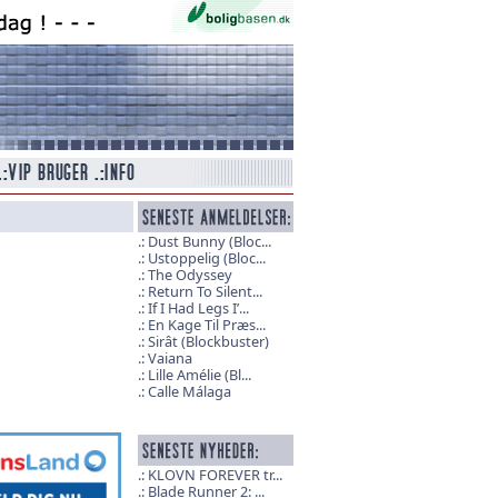
Dust Bunny (Bloc...
Ustoppelig (Bloc...
The Odyssey
Return To Silent...
If I Had Legs I’...
En Kage Til Præs...
Sirât (Blockbuster)
Vaiana
Lille Amélie (Bl...
Calle Málaga
KLOVN FOREVER tr...
Blade Runner 2: ...