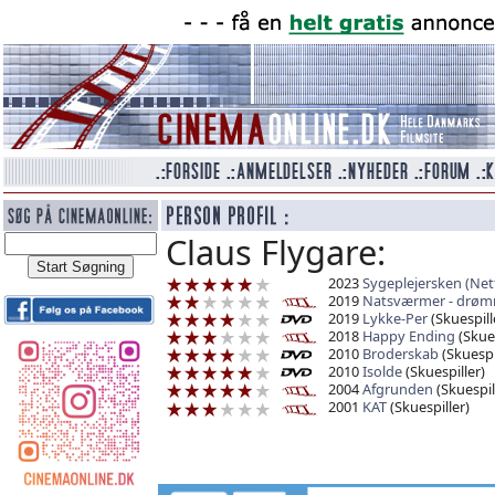
Claus Flygare:
2023
Sygeplejersken (Netf
2019
Natsværmer - drøm
2019
Lykke-Per
(Skuespill
2018
Happy Ending
(Skues
2010
Broderskab
(Skuespi
2010
Isolde
(Skuespiller)
2004
Afgrunden
(Skuespil
2001
KAT
(Skuespiller)