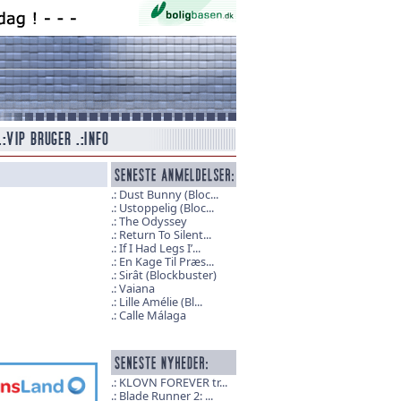
Dust Bunny (Bloc...
Ustoppelig (Bloc...
The Odyssey
Return To Silent...
If I Had Legs I’...
En Kage Til Præs...
Sirât (Blockbuster)
Vaiana
Lille Amélie (Bl...
Calle Málaga
KLOVN FOREVER tr...
Blade Runner 2: ...