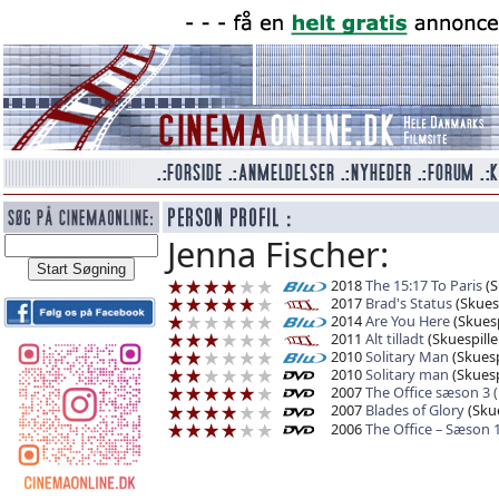
Jenna Fischer:
2018
The 15:17 To Paris
(S
2017
Brad's Status
(Skuesp
2014
Are You Here
(Skuesp
2011
Alt tilladt
(Skuespille
2010
Solitary Man
(Skuesp
2010
Solitary man
(Skuesp
2007
The Office sæson 3 
2007
Blades of Glory
(Skue
2006
The Office – Sæson 1