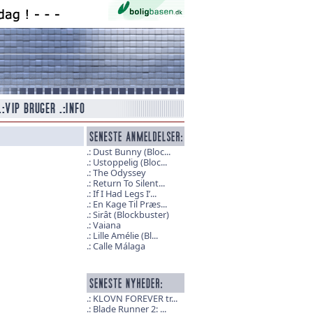
Dust Bunny (Bloc...
Ustoppelig (Bloc...
The Odyssey
Return To Silent...
If I Had Legs I’...
En Kage Til Præs...
Sirât (Blockbuster)
Vaiana
Lille Amélie (Bl...
Calle Málaga
KLOVN FOREVER tr...
Blade Runner 2: ...