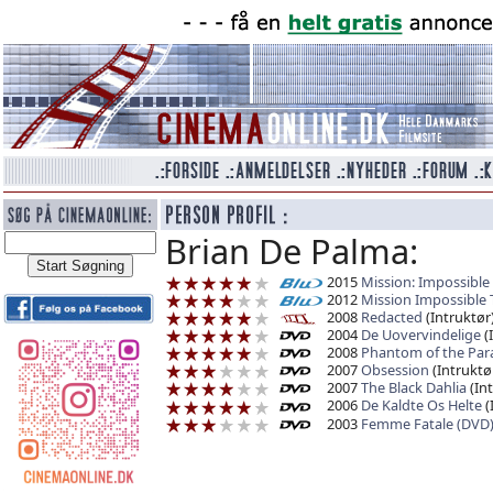
Brian De Palma:
2015
Mission: Impossible 
2012
Mission Impossible 
2008
Redacted
(Intruktør
2004
De Uovervindelige
(
2008
Phantom of the Par
2007
Obsession
(Intruktø
2007
The Black Dahlia
(Int
2006
De Kaldte Os Helte
(
2003
Femme Fatale (DVD