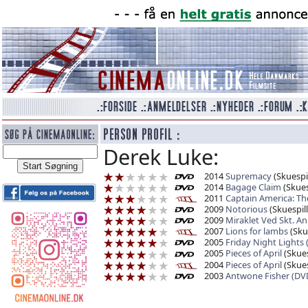
Derek Luke:
2014
Supremacy
(Skuespil
2014
Bagage Claim
(Skues
2011
Captain America: Th
2009
Notorious
(Skuespill
2009
Miraklet Ved Skt. A
2007
Lions for lambs
(Skue
2005
Friday Night Lights
2005
Pieces of April
(Skues
2004
Pieces of April
(Skues
2003
Antwone Fisher (DV