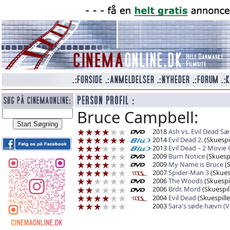
Bruce Campbell:
2018
Ash vs. Evil Dead S
2014
Evil Dead 2.
(Skuespil
2013
Evil Dead – 2 Movie C
2009
Burn Notice
(Skuespi
2009
My Name is Bruce
(S
2007
Spider-Man 3
(Skuesp
2006
The Woods
(Skuespil
2006
Brdr. Mord
(Skuespil
2004
Evil Dead
(Skuespille
2003
Sara's søde hævn (V