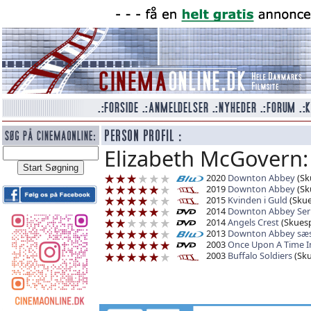
Elizabeth McGovern:
2020
Downton Abbey
(Sku
2019
Downton Abbey
(Sku
2015
Kvinden i Guld
(Skue
2014
Downton Abbey Seri
2014
Angels Crest
(Skuespi
2013
Downton Abbey sæ
2003
Once Upon A Time In
2003
Buffalo Soldiers
(Sku