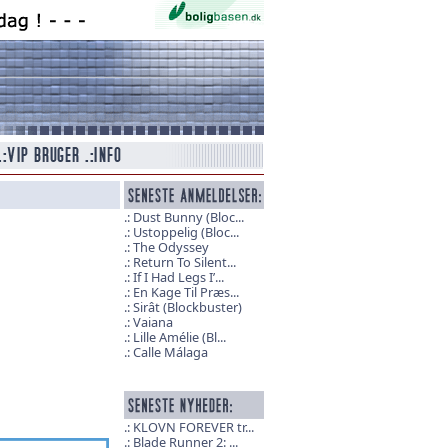
Dust Bunny (Bloc...
Ustoppelig (Bloc...
The Odyssey
Return To Silent...
If I Had Legs I’...
En Kage Til Præs...
Sirât (Blockbuster)
Vaiana
Lille Amélie (Bl...
Calle Málaga
KLOVN FOREVER tr...
Blade Runner 2: ...