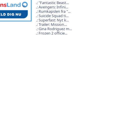
"Fantastic Beast...
Avengers: Infini...
Rumkapslen fra "...
Suicide Squad ti...
Superfast: Nyt k...
Trailer: Mission...
Gina Rodriguez m...
Frozen 2 officie...