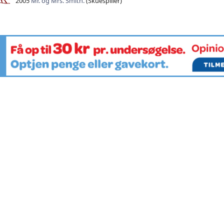
2005
Mr. og Mrs. Smith.
(Skuespiller)