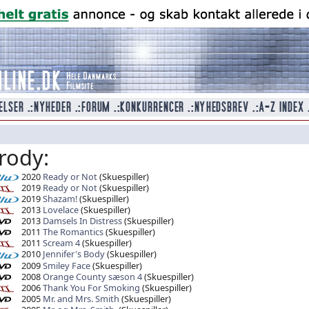
rody:
2020
Ready or Not
(Skuespiller)
2019
Ready or Not
(Skuespiller)
2019
Shazam!
(Skuespiller)
2013
Lovelace
(Skuespiller)
2013
Damsels In Distress
(Skuespiller)
2011
The Romantics
(Skuespiller)
2011
Scream 4
(Skuespiller)
2010
Jennifer's Body
(Skuespiller)
2009
Smiley Face
(Skuespiller)
2008
Orange County sæson 4
(Skuespiller)
2006
Thank You For Smoking
(Skuespiller)
2005
Mr. and Mrs. Smith
(Skuespiller)