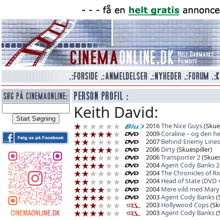
Keith David:
2016
The Nice Guys
(Skues
2009
Coraline – og den 
2007
Behind Enemy Lines 2
2006
Dirty
(Skuespiller)
2006
Transporter 2
(Skuesp
2004
Agent Cody Banks 2 
2004
The Chronicles of Ri
2004
Head of State (DVD 
2004
Mere vild med Mary
2003
Agent Cody Banks
(
2003
Hollywood Cops
(Sku
2003
Agent Cody Banks
(