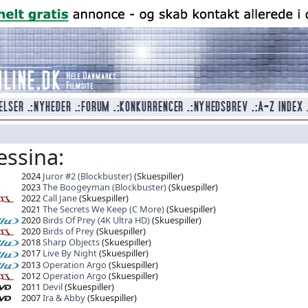
essina:
2024
Juror #2 (Blockbuster)
(Skuespiller)
2023
The Boogeyman (Blockbuster)
(Skuespiller)
2022
Call Jane
(Skuespiller)
2021
The Secrets We Keep (C More)
(Skuespiller)
2020
Birds Of Prey (4K Ultra HD)
(Skuespiller)
2020
Birds of Prey
(Skuespiller)
2018
Sharp Objects
(Skuespiller)
2017
Live By Night
(Skuespiller)
2013
Operation Argo
(Skuespiller)
2012
Operation Argo
(Skuespiller)
2011
Devil
(Skuespiller)
2007
Ira & Abby
(Skuespiller)