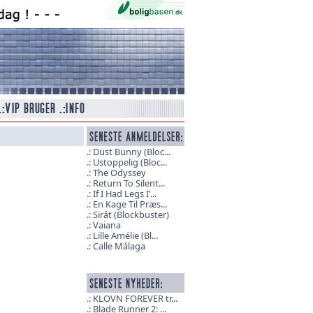
Dust Bunny (Bloc...
Ustoppelig (Bloc...
The Odyssey
Return To Silent...
If I Had Legs I’...
En Kage Til Præs...
Sirât (Blockbuster)
Vaiana
Lille Amélie (Bl...
Calle Málaga
KLOVN FOREVER tr...
Blade Runner 2: ...