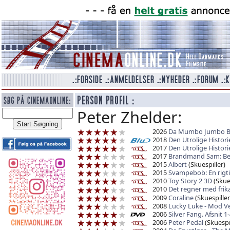
Peter Zhelder:
2026
Da Mumbo Jumbo Bl
2018
Den Utrolige Histo
2017
Den Utrolige Histo
2017
Brandmand Sam: Be
2015
Albert
(Skuespiller)
2015
Svampebob: En rigt
2010
Toy Story 2 3D
(Skues
2010
Det regner med frika
2009
Coraline
(Skuespiller
2008
Lucky Luke - Mod Ve
2006
Silver Fang. Afsnit 1-
2006
Peter Pedal
(Skuespil