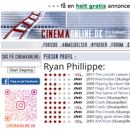
Ryan Phillippe:
2011
The Lincoln Lawyer
(
2010
MacGruber
(Skuespil
2008
Playing By Heart
(Sk
2007
Flags of Our Fathers
2006
The Game of Terror
(
2006
Chaos
(Skuespiller)
2006
Crash
(Skuespiller)
2005
Crash.
(Skuespiller)
2004
The I Inside
(Skuespil
2003
Igby goes down
(Sku
2001
AntiTrust
(Skuespille