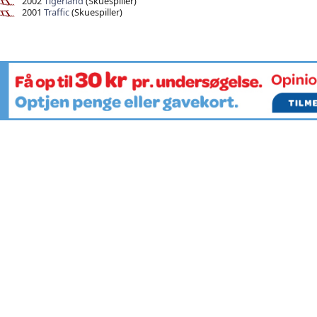
2002
Tigerland
(Skuespiller)
2001
Traffic
(Skuespiller)