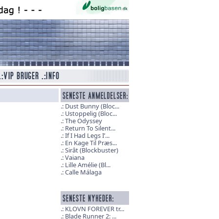
Dust Bunny (Bloc...
Ustoppelig (Bloc...
The Odyssey
Return To Silent...
If I Had Legs I’...
En Kage Til Præs...
Sirât (Blockbuster)
Vaiana
Lille Amélie (Bl...
Calle Málaga
KLOVN FOREVER tr...
Blade Runner 2: ...