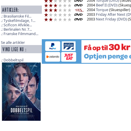
2004
Torque (DVD)
(Skuesp
2004
Beef II (DVD)
(Skuespi
2004
Torque
(Skuespiller)
2003
Friday After Next (D
Brasilianske Fil...
2003
Next Friday (DVD)
(S
Tyskefilmdage, 1...
Scificon Afvikle...
Berlinalen Nr. 7...
Franske Filmmand...
Se alle artikler
Dobbeltspil