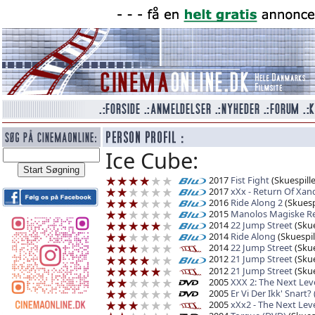
Ice Cube:
2017
Fist Fight
(Skuespille
2017
xXx - Return Of Xan
2016
Ride Along 2
(Skuespi
2015
Manolos Magiske Re
2014
22 Jump Street
(Skue
2014
Ride Along
(Skuespil
2014
22 Jump Street
(Skue
2012
21 Jump Street
(Skue
2012
21 Jump Street
(Skue
2005
XXX 2: The Next Level
2005
Er Vi Der Ikk' Snart?
2005
xXx2 - The Next Lev