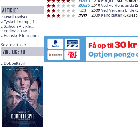
2010
Borgen
(Skuespiller)
2010
Ved verdens ende
(S
2009
Ved Verdens Ende
(S
2009
Kandidaten
(Skuespi
Brasilianske Fil...
Tyskefilmdage, 1...
Scificon Afvikle...
Berlinalen Nr. 7...
Franske Filmmand...
Se alle artikler
Dobbeltspil