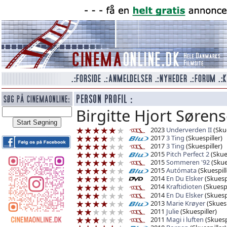
Birgitte Hjort Sørens
2023
Underverden II
(Skue
2017
3 Ting
(Skuespiller)
2017
3 Ting
(Skuespiller)
2015
Pitch Perfect 2
(Skues
2015
Sommeren '92
(Skue
2015
Autómata
(Skuespill
2014
En Du Elsker
(Skuespi
2014
Kraftidioten
(Skuespi
2014
En Du Elsker
(Skuespi
2013
Marie Krøyer
(Skuesp
2011
Julie
(Skuespiller)
2011
Magi i luften
(Skuespi