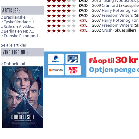
2010
Taking Woodstock
(
2009
Cranford
(Skuespille
2007
Harry Potter og Fø
2007
Freedom Writers
(Sk
Brasilianske Fil...
2007
Harry Potter og Fø
Tyskefilmdage, 1...
2007
Freedom Writers
(Sk
Scificon Afvikle...
2002
Crush
(Skuespiller)
Berlinalen Nr. 7...
Franske Filmmand...
Se alle artikler
Dobbeltspil