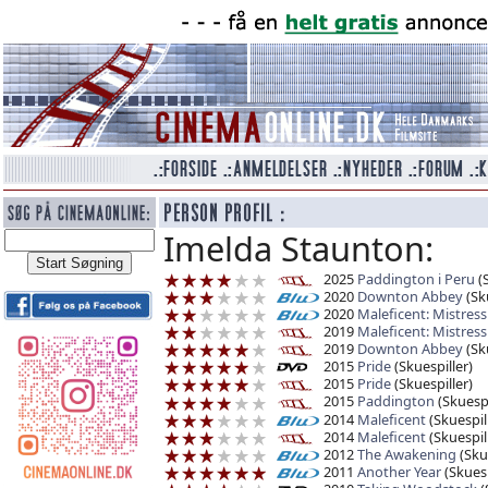
Imelda Staunton:
2025
Paddington i Peru
(S
2020
Downton Abbey
(Sku
2020
Maleficent: Mistress 
2019
Maleficent: Mistress 
2019
Downton Abbey
(Sku
2015
Pride
(Skuespiller)
2015
Pride
(Skuespiller)
2015
Paddington
(Skuespi
2014
Maleficent
(Skuespil
2014
Maleficent
(Skuespil
2012
The Awakening
(Skue
2011
Another Year
(Skuesp