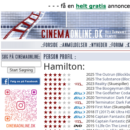
Hamilton:
2025
The Outrun (Blockbu
2025
The Substance (Bloc
2023
Reality
(Skuespiller)
2023
The Boogeyman (Blo
2021
The Godfather Coda 
2020
Terminator: Dark Fat
2019
Terminator: Dark Fa
2019
First Man
(Skuespille
2018
IT (2017) 4K Ultra H
2016
Captain Fantastic
(Sk
2016
Captain Fantastic
(Sk
2015
1:LIfe On The Limit
(