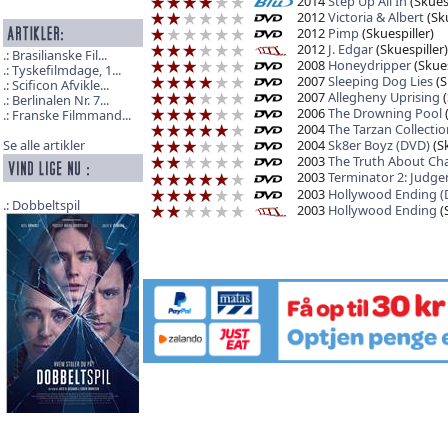
2014
Step Up All In
(Skuesp
2012
Victoria & Albert
(Sku
2012
Pimp
(Skuespiller)
2012
J. Edgar
(Skuespiller)
Brasilianske Fil...
2008
Honeydripper
(Skues
Tyskefilmdage, 1...
2007
Sleeping Dog Lies
(S
Scificon Afvikle...
2007
Allegheny Uprising
(
Berlinalen Nr. 7...
2006
The Drowning Pool
(
Franske Filmmand...
2004
The Tarzan Collectio
2004
Sk8er Boyz (DVD)
(Sk
Se alle artikler
2003
The Truth About Cha
2003
Terminator 2: Judg
2003
Hollywood Ending (
Dobbeltspil
2003
Hollywood Ending
(