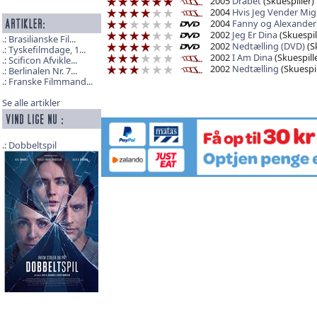
2005
Drabet
(Skuespiller)
2004
Hvis Jeg Vender Mi
2004
Fanny og Alexander
2002
Jeg Er Dina
(Skuespil
Brasilianske Fil...
2002
Nedtælling (DVD)
(Sk
Tyskefilmdage, 1...
2002
I Am Dina
(Skuespille
Scificon Afvikle...
2002
Nedtælling
(Skuespil
Berlinalen Nr. 7...
Franske Filmmand...
Se alle artikler
Dobbeltspil