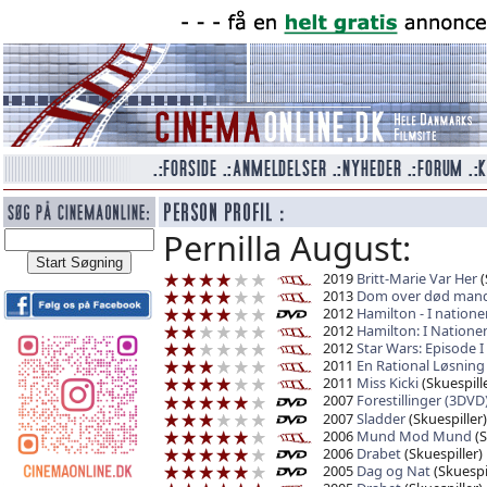
Pernilla August:
2019
Britt-Marie Var Her
(
2013
Dom over død man
2012
Hamilton - I natione
2012
Hamilton: I Natione
2012
Star Wars: Episode I
2011
En Rational Løsning
2011
Miss Kicki
(Skuespille
2007
Forestillinger (3DVD
2007
Sladder
(Skuespiller)
2006
Mund Mod Mund
(S
2006
Drabet
(Skuespiller)
2005
Dag og Nat
(Skuespil