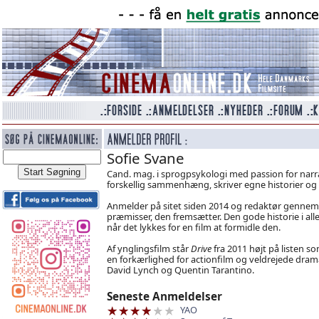
Sofie Svane
Cand. mag. i sprogpsykologi med passion for narrat
forskellig sammenhæng, skriver egne historier og n
Anmelder på sitet siden 2014 og redaktør gennem 2
præmisser, den fremsætter. Den gode historie i alle
når det lykkes for en film at formidle den.
Af ynglingsfilm står
Drive
fra 2011 højt på listen s
en forkærlighed for actionfilm og veldrejede dram
David Lynch og Quentin Tarantino.
Seneste Anmeldelser
YAO