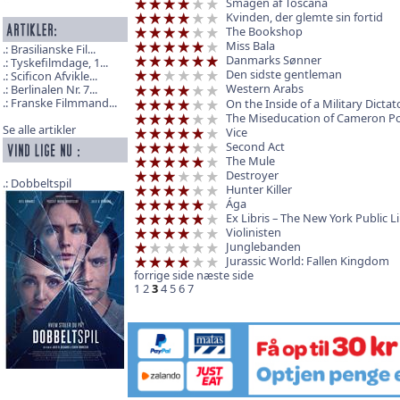
Smagen af Toscana
Kvinden, der glemte sin fortid
The Bookshop
Miss Bala
Brasilianske Fil...
Danmarks Sønner
Tyskefilmdage, 1...
Den sidste gentleman
Scificon Afvikle...
Western Arabs
Berlinalen Nr. 7...
Franske Filmmand...
On the Inside of a Military Dictat
The Miseducation of Cameron P
Se alle artikler
Vice
Second Act
The Mule
Destroyer
Dobbeltspil
Hunter Killer
Ága
Ex Libris – The New York Public L
Violinisten
Junglebanden
Jurassic World: Fallen Kingdom
forrige side
næste side
1
2
3
4
5
6
7