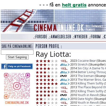
Ray Liotta:
2023
Cocaine Bear
(Skuesp
2015
Stretch
(Skuespiller)
2014
Sin City: A Dame To K
2014
Better Living Throu
2013
The Iceman
(Skuespi
2013
The Warner Bros. Ga
2013
Killing Them Softly
(
2013
The Place Beyond th
2012
Killing Them Softly
(
2010
Youth in Revolt
(Skue
2010
Date Night
(Skuespil
2010
Youth in Revolt
(Skue