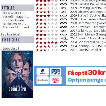
2009
Powder Blue
(Skuesp
2009
Kartellet
(Skuespiller
2009
Crossing Over
(Skues
2009
Observe and Report
Brasilianske Fil...
2009
Battle In Seattle
(Sku
Tyskefilmdage, 1...
2008
In the name of the 
Scificon Afvikle...
2008
Hero Wanted
(Skuesp
Berlinalen Nr. 7...
2007
Revolver – Director’s
Franske Filmmand...
2007
Wild Hogs - De Vilde
2002
Even Money
(Skuespi
Se alle artikler
2007
Smokin’ Aces
(Skuesp
2004
Goodfellas (DVD)
(Sk
2004
Identity (DVD)
(Skues
Dobbeltspil
2001
Blow
(Skuespiller)