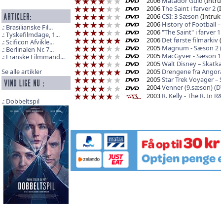
2006
Matador Guld
(Intru
2006
The Saint i farver 2
(
2006
CSI: 3 Sæson
(Intruk
2006
History of Football 
Brasilianske Fil...
2006
"The Saint" i farver 1
Tyskefilmdage, 1...
2006
Det første filmarkiv
(
Scificon Afvikle...
2005
Magnum - Sæson 2 
Berlinalen Nr. 7...
2005
MacGyver - Sæson 1
Franske Filmmand...
2005
Walt Disney – Skat
2005
Drengene fra Angor
Se alle artikler
2005
Star Trek Voyager –
2004
Venner (9.sæson) (
2003
R. Kelly - The R. In 
Dobbeltspil