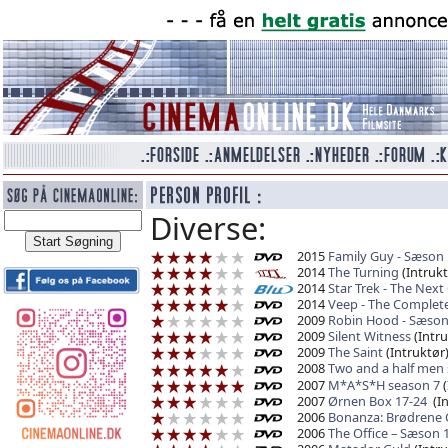
Diverse:
2015
Family Guy - Sæson 
2014
The Turning
(Intrukt
2014
Star Trek - The Next
2014
Veep - The Complet
2009
Robin Hood - Sæson
2009
Silent Witness
(Intru
2009
The Saint
(Intruktør
2008
Two and a half men
2007
M*A*S*H season 7
(
2007
Ørnen Box 17-24
(In
2006
Bonanza: Brødrene C
2006
The Office – Sæson 1