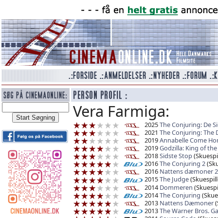
Vera Farmiga:
2025
The Conjuring: De Si
2021
The Conjuring: The 
2019
Annabelle Come H
2019
Godzilla: King of th
2018
Sidste Stop
(Skuespil
2016
The Conjuring 2
(Sku
2016
Nattens dæmoner 2
2015
The Judge
(Skuespill
2014
Dommeren
(Skuespil
2014
The Conjuring
(Skues
2013
Nattens Dæmoner
(
2013
The Warner Bros. Ga