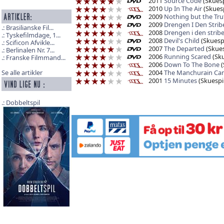
2011
Source Code
(Skuesp
2010
Up In The Air
(Skuesp
2009
Nothing but the Tru
2009
Drengen I Den Stri
Brasilianske Fil...
2008
Drengen i den stri
Tyskefilmdage, 1...
2008
Devil's Child
(Skuespi
Scificon Afvikle...
2007
The Departed
(Skues
Berlinalen Nr. 7...
2006
Running Scared
(Sku
Franske Filmmand...
2006
Down To The Bone
(
2004
The Manchurain Can
Se alle artikler
2001
15 Minutes
(Skuespil
Dobbeltspil