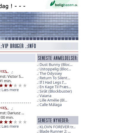
Dust Bunny (Bloc...
Ustoppelig (Bloc...
The Odyssey
Inst: Victor S...
Return To Silent...
91 min.
If I Had Legs I’...
En Kage Til Præs...
Læs mere
Sirât (Blockbuster)
Vaiana
Lille Amélie (Bl...
Calle Málaga
Inst: Dariusz ...
100 min.
Læs mere
KLOVN FOREVER tr...
Blade Runner 2: ...