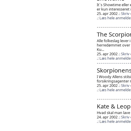
It´s Showtime eller
er kun interesseret 
25. apr 2002
Skriv
Læs hele anmelde
The Scorpio
Alle folkeslag lever
herredømmet over d
Ku...
25. apr 2002
Skriv
Læs hele anmelde
Skorpionens
I Woody Allens stil
forsikringsagenter 
25. apr 2002
Skriv
Læs hele anmelde
Kate & Leop
Hvad skal man lave p
24. apr 2002
Skriv
Læs hele anmelde