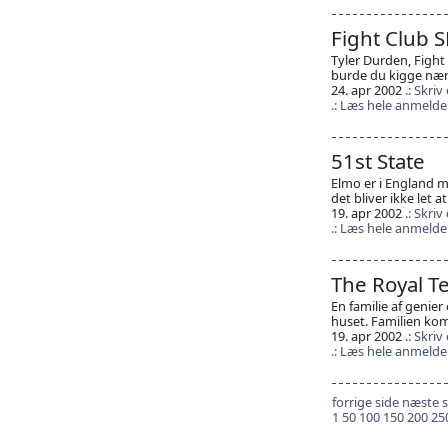
Fight Club S
Tyler Durden, Fight C
burde du kigge nær
24. apr 2002
Skriv
Læs hele anmelde
51st State
Elmo er i England m
det bliver ikke let 
19. apr 2002
Skriv
Læs hele anmelde
The Royal 
En familie af genier
huset. Familien k
19. apr 2002
Skriv
Læs hele anmelde
forrige side
næste s
1
50
100
150
200
25