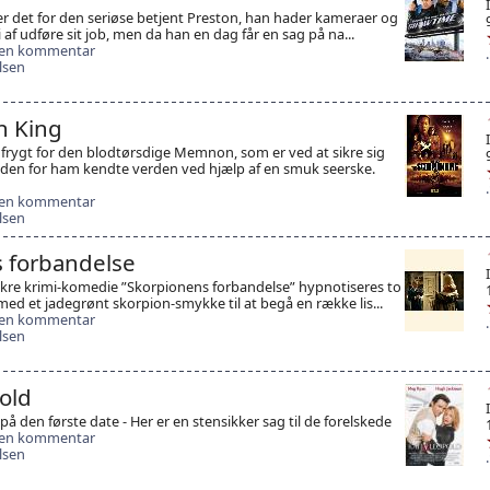
 er det for den seriøse betjent Preston, han hader kameraer og
i af udføre sit job, men da han en dag får en sag på na...
 en kommentar
lsen
n King
 i frygt for den blodtørsdige Memnon, som er ved at sikre sig
en for ham kendte verden ved hjælp af en smuk seerske.
 en kommentar
lsen
 forbandelse
sikre krimi-komedie ”Skorpionens forbandelse” hypnotiseres to
med et jadegrønt skorpion-smykke til at begå en række lis...
 en kommentar
lsen
old
å den første date - Her er en stensikker sag til de forelskede
 en kommentar
lsen