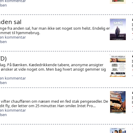
 en kommentar
lsen
nden sal
nge fra anden sal, har man ikke set noget som helst. Endelig er
mmet til hjemmebrug.
 en kommentar
lsen
D)
 dag. På Bænken. Kædedrikkende tabere, anonyme ansigter
e ønsker at vide noget om. Men bag hvert ansigt gemmer sig
 en kommentar
lsen
g vifter chaufføren om næsen med en fed stak pengesedler. De
it fly, der letter om 25 minutter. Han smiler. Intet Pro...
 en kommentar
lsen