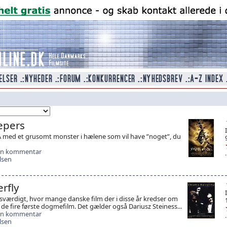
epers
 med et grusomt monster i hælene som vil have ”noget”, du
 en kommentar
lsen
erfly
værdigt, hvor mange danske film der i disse år kredser om
. de fire første dogmefilm. Det gælder også Dariusz Steiness...
 en kommentar
lsen