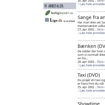
30. apr 2002
Skriv
Læs hele anmelde
Sange fra a
Har man ikke set Sa
mesterværket udko
27. apr 2002
Skriv
Læs hele anmelde
Bænken (DV
De sidder der hver
som vi normalt ikk
en his...
26. apr 2002
Skriv
Læs hele anmelde
Taxi (DVD)
Du prajer en taxi o
er hans hvis du når d
25. apr 2002
Skriv
Læs hele anmelde
Showtime