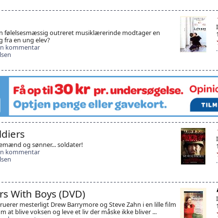
en følelsesmæssig outreret musiklærerinde modtager en
 fra en ung elev?
 en kommentar
lsen
diers
emænd og sønner... soldater!
 en kommentar
lsen
rs With Boys (DVD)
ruerer mesterligt Drew Barrymore og Steve Zahn i en lille film
m at blive voksen og leve et liv der måske ikke bliver ...