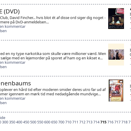
E (DVD)
lub, David Fincher... hvis blot ét af disse ord siger dig noget -
mere på DvD-anmeldelsen...
 en kommentar
lsen
ed en ny type narkotika som skulle være millioner værd. Men
at sælge med en lejemorder på sporet af ham og en kikset e...
 en kommentar
lsen
Tenenbaums
 oplever en hård tid efter moderen smider deres utro far ud af
ommer igennem en mørk tid med nedadgående mundvige…
 en kommentar
lsen
ide
0
300
350
400
450
500
550
600
650
700
710
711
712
713
714
715
716
717
718
7